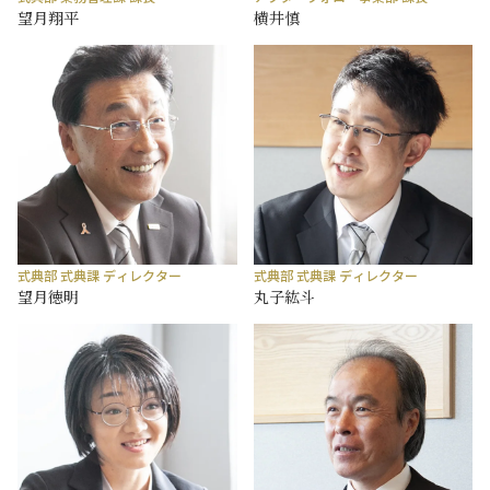
望月翔平
横井慎
式典部 式典課 ディレクター
式典部 式典課 ディレクター
望月徳明
丸子紘斗