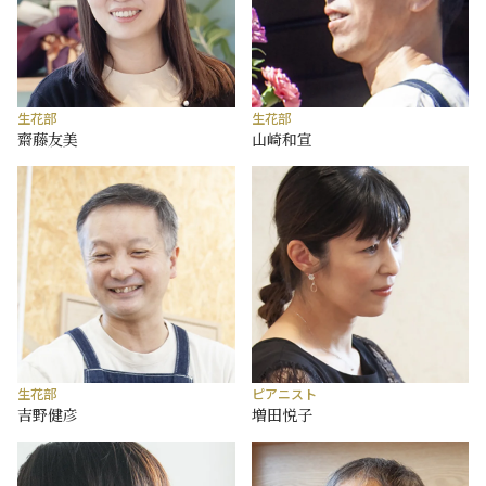
生花部
生花部
齋藤友美
山崎和宣
生花部
ピアニスト
吉野健彦
増田悦子