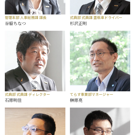
管理本部 人事総務課 課長
式典部 式典課 霊柩車ドライバー
谷𦚰ちなつ
杉沢正明
式典部 式典課 ディレクター
てらす事業部マネージャー
石原明佳
榊󠄀原亮