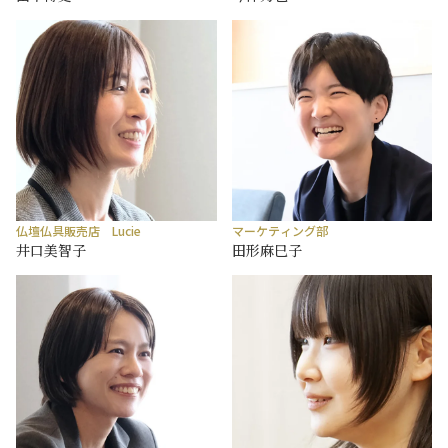
仏壇仏具販売店 Lucie
マーケティング部
井口美智子
田形麻巳子