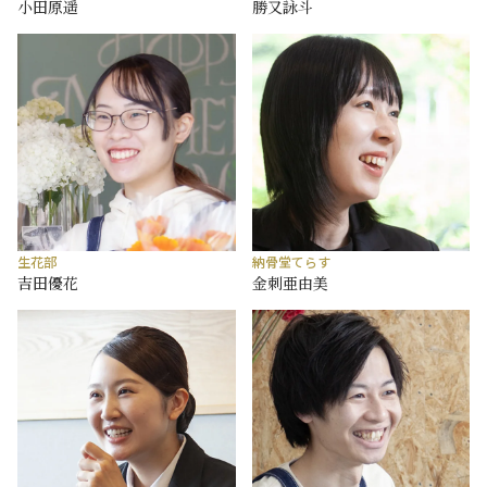
小田原遥
勝又詠斗
生花部
納骨堂てらす
吉田優花
金刺亜由美