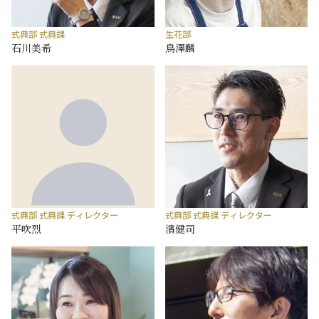
式典部 式典課
生花部
石川美希
鳥澤麟
式典部 式典課 ディレクター
式典部 式典課 ディレクター
平吹烈
濱健司