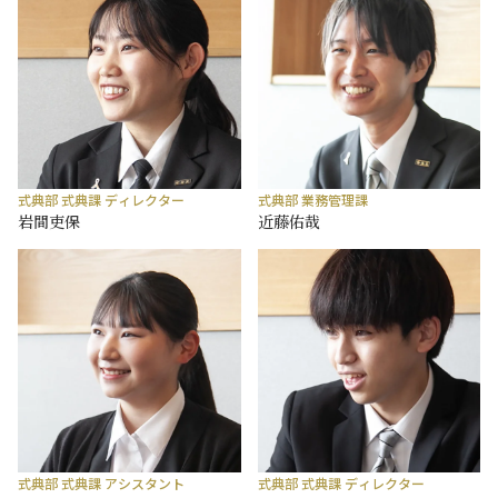
式典部 式典課 ディレクター
式典部 業務管理課
岩間吏保
近藤佑哉
式典部 式典課 アシスタント
式典部 式典課 ディレクター