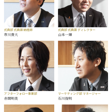
式典部 式典課 納棺師
式典部 式典課 ディレクター
市川貴大
山本一輝
アフターフォロー事業部
マーケティング部 マネージャー
赤間明美
石川俊明