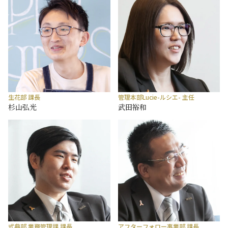
生花部 課長
管理本部Lucie-ルシエ- 主任
杉山弘光
武田裕和
式典部 業務管理課 課長
アフターフォロー事業部 課長