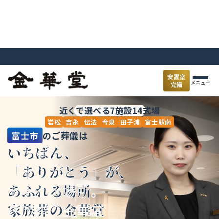
富士市の葬儀・お葬式は【家族葬の金華堂】にお任せください。
安置室
メニュー
完備
近くで選べる7施設14式場
岩松
吉永
伝法
今泉
田子浦
富士駅南
富士市
のご葬儀は
いちばん、
「ありがとう」が、
あふれる場所。
家族葬の金華堂