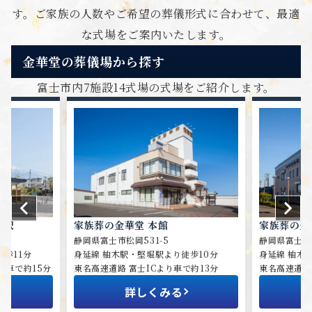
す。
ご家族の人数やご希望の葬儀形式に合わせて、最適
な式場をご案内いたします。
金華堂の葬儀場から探す
富士市内7施設14式場の式場をご紹介します。
る駅
家族葬の金華堂 本館
家族葬の金
静岡県富士市松岡531-5
静岡県富士市松
歩11分
身延線 柚木駅・堅堀駅より徒歩10分
身延線 柚木
り車で約15分
東名高速道路 富士ICより車で約13分
東名高速道路
詳しくみる