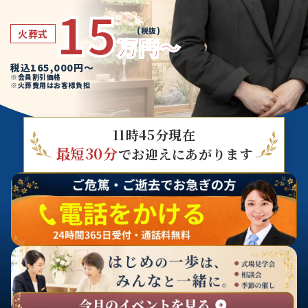
15
(税抜)
火葬式
万円～
税込165,000円～
※会員割引価格
※火葬費用はお客様負担
11時45分
現在
最短30分
でお迎えにあがります