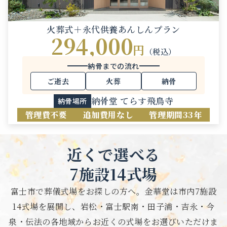
火葬式＋永代供養あんしんプラン
294,000
円
（税込）
納骨までの流れ
ご逝去
火葬
納骨
納骨堂 てらす飛鳥寺
納骨場所
管理費不要
追加費用なし
管理期間33年
近くで選べる
7施設14式場
富士市で葬儀式場をお探しの方へ。金華堂は市内7施設
14式場を展開し、
岩松・富士駅南・田子浦・吉永・今
泉・伝法の各地域からお近くの式場をお選びいただけま