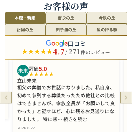
お客様の声
本館・新館
吉永の丘
今泉の丘
岳陽の丘
田子浦の丘
星の降る駅
口コミ
4.7
271
★★★★★
★★★★★
/
件のレビュー
5.0
評価
★★★★★
★★★★★
立山未来
い
祖父の葬儀でお世話になりました。私自身、
出
初めて参列する葬儀だったため他社との比較
はできませんが、家族全員が「お願いして良
かった」と話すほど、心に残るお見送りにな
りました。 特に感…
続きを読む
2026.6.22
20