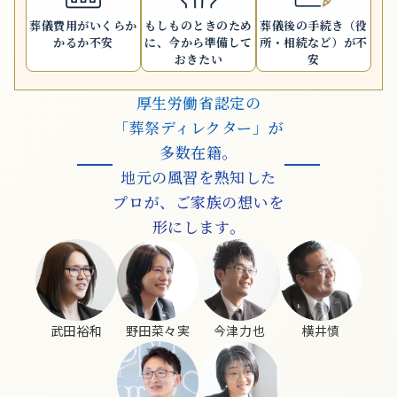
葬儀費用が
いくらか
もしものときのため
葬儀後の手続き
（役
かるか不安
に、
今から準備して
所・相続など）が不
おきたい
安
厚生労働省認定の
「葬祭ディレクター」が
多数在籍。
地元の風習を熟知した
プロが、ご家族の想いを
形にします。
武田裕和
野田菜々実
今津力也
横井慎