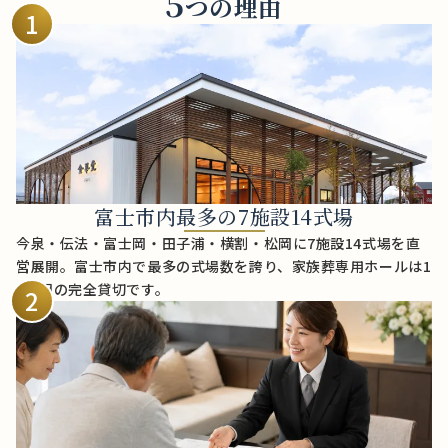
5
つの理由
1
富士市内最多の7施設14式場
今泉・伝法・富士岡・田子浦・横割・松岡に7施設14式場を直
営展開。富士市内で最多の式場数を誇り、家族葬専用ホールは1
日1組の完全貸切です。
2