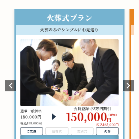
火葬式プラン
火葬のみでシンプルにお見送り
会員登録で3万円割引
通常一般価格
150,000
（税別）
180,000円
円
4
税込198,000円
税込165,000円
税
ご安置
通夜式
告別式
火葬