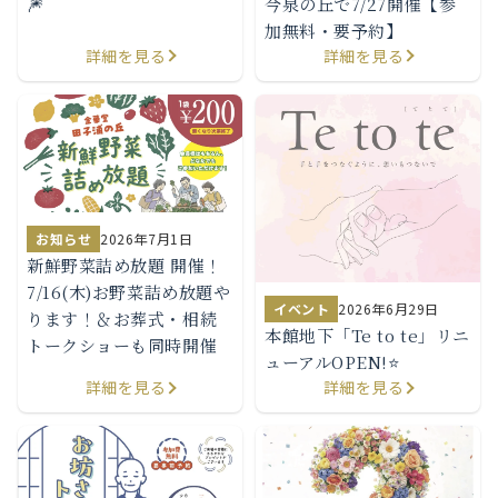
🎆
今泉の丘で7/27開催【参
加無料・要予約】
詳細を見る
詳細を見る
お知らせ
2026年7月1日
新鮮野菜詰め放題 開催！
7/16(木)お野菜詰め放題や
イベント
2026年6月29日
ります！＆お葬式・相続
本館地下「Te to te」リニ
トークショーも同時開催
ューアルOPEN!⭐️
詳細を見る
詳細を見る