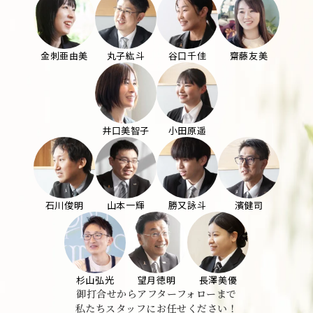
金刺亜由美
丸子紘斗
谷口千佳
齋藤友美
井口美智子
小田原遥
石川俊明
山本一輝
勝又詠斗
濱健司
杉山弘光
望月徳明
長澤美優
御打合せからアフターフォローまで
私たちスタッフにお任せください！