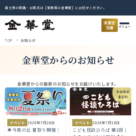
富士市の葬儀・お葬式は【家族葬の金華堂】にお任せください。
安置室
メニュー
完備
TOP
お知らせ
金華堂からのお知らせ
金華堂からの最新のお知らせをお届けいたします。
イベント
2026年7月26日
イベント
2026年7月18日
🌟今泉の丘 夏祭り開催！
こども怪談ひろば 第1回｜