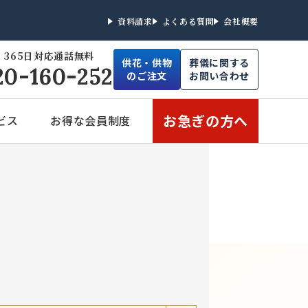
資料請求
よくある質問
会社概要
 365日対応
通話無料
供花・供物
葬儀に関する
20-160-252
のご注文
お問い合わせ
お急ぎの方へ
ビス
お得な会員制度