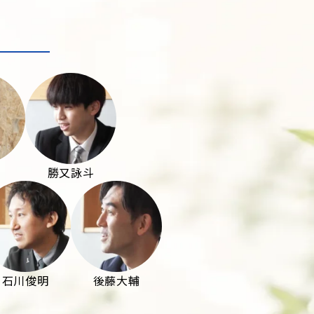
勝又詠斗
石川俊明
後藤大輔