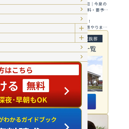
こども怪談ひろば 第1回｜今泉の
丘で7/27開催【参加無料・要予
約】
お知らせ
2026年7月1日
新鮮野菜詰め放題 開催！
7/16(木)お野菜詰め放題やりま
す！＆お葬式・相続トークショー
も同時開催