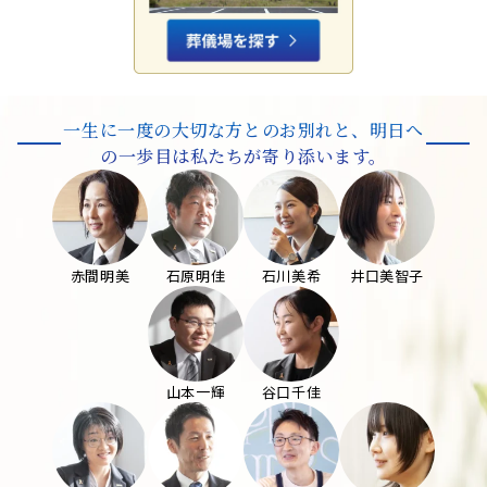
一生に一度の大切な方とのお別れと、
明日へ
の一歩目は私たちが寄り添います。
赤間明美
石原明佳
石川美希
井口美智子
山本一輝
谷口千佳