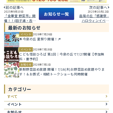
前の記事へ
次の記事へ
2025年9月10日
2025年10月12日
お知らせ一覧
「金華堂 野菜市」開
岳陽の丘「感謝祭 -
催！！(田子浦・吉
ハロウィンイベン
永)
ト-」開催！
最新のお知らせ
イベント
2026年7月26日
🌟今泉の丘 夏祭り開催！🎆
イベント
2026年7月18日
こども怪談ひろば 第1回｜今泉の丘で7/27開催【参加無
料・要予約】
お知らせ
2026年7月1日
新鮮野菜詰め放題 開催！7/16(木)お野菜詰め放題やりま
す！＆お葬式・相続トークショーも同時開催
カテゴリー
すべて
イベント
お知らせ